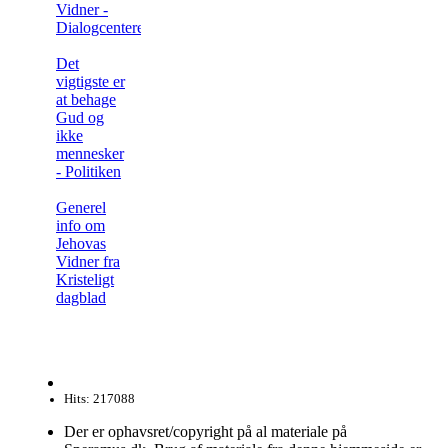
Vidner -
Dialogcenteret
Det
vigtigste er
at behage
Gud og
ikke
mennesker
- Politiken
Generel
info om
Jehovas
Vidner fra
Kristeligt
dagblad
Hits: 217088
Der er ophavsret/copyright på al materiale på