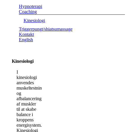
Hypnoterapi
Coaching
Kinesiologi
Triggerpungt/shiatsumassage
Kontakt
English
Kinesiologi
I
kinesiologi
anvendes
muskeltestning
og
afbalancering
af muskler
til at skabe
balance i
kroppens
energisystem.
Kinesiologi