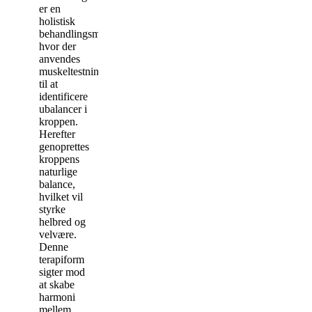
er en
holistisk
behandlingsmetode,
hvor der
anvendes
muskeltestning
til at
identificere
ubalancer i
kroppen.
Herefter
genoprettes
kroppens
naturlige
balance,
hvilket vil
styrke
helbred og
velvære.
Denne
terapiform
sigter mod
at skabe
harmoni
mellem