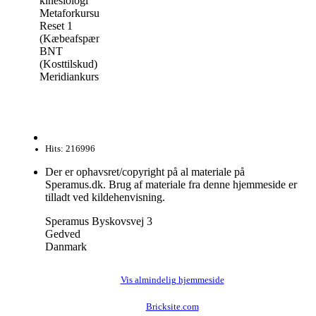
kinesiologi
Metaforkursus
Reset 1
(Kæbeafspænding)
BNT
(Kosttilskud)
Meridiankursus
Hits: 216996
Der er ophavsret/copyright på al materiale på
Speramus.dk. Brug af materiale fra denne hjemmeside er
tilladt ved kildehenvisning.
Speramus Byskovsvej 3
Gedved
Danmark
Vis almindelig hjemmeside
Bricksite.com