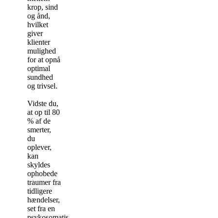
krop, sind
og ånd,
hvilket
giver
klienter
mulighed
for at opnå
optimal
sundhed
og trivsel.
Vidste du,
at op til 80
% af de
smerter,
du
oplever,
kan
skyldes
ophobede
traumer fra
tidligere
hændelser,
set fra en
psykosomatisk